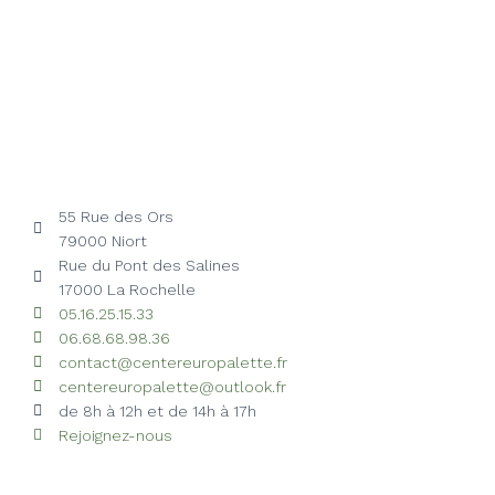
55 Rue des Ors
79000 Niort
Rue du Pont des Salines
17000 La Rochelle
05.16.25.15.33
06.68.68.98.36
contact@centereuropalette.fr
centereuropalette@outlook.fr
de 8h à 12h et de 14h à 17h
Rejoignez-nous