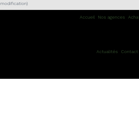
Pensez au recyclage
modification)
Accueil
Nos agences
Achat
Vos palettes valent de l'or, elles méritent une seconde vie
Actualités
Contact